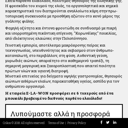
Extra παρθένο ελαιόλαδο, πολύτιμος θησαυρός της ελληνικής γης.
Υποστηρίζοντας αυτά τα προϊόντα/υπηρεσίες υποστηρίζεται
Η φρεσκάδα του χυμού της ελιάς, τα οργανοληπτικά και χημικά
εμάς.
χαρακτηριστικά του διατηρούνται αναλλοίωτα χάρη στην πρω-
Ευχαριστούμε.
τοποριακή συσκευασία με προσθήκη αζώτου στο κενό μέρος της
Our Team
γυάλινης φιάλης.
Φαμηλή οξύτητα και έντονα φρουτώδη σε συνδυασμό με πικρή
και ισορροπημένη πικάντικη επίγευση. "Κορωνέϊκης" ποικιλίας,
από ιδιόκτητους ελαιώνες στην Πελοπόννησο.
Γευστική εμπειρία, αποτέλεσμα μακρόχρονης πείρας και
Maryam
Chrissoula
Panos
Stamatis
Asimeni
τεχνογνωσίας, υπευθυνότητας και σεβασμού στον άνθρωπο-
Rezaei
Manolakaki
Chreppas
Tsagias
Tounta
καταναλωτή, στο περιβάλλον, στη φύση. Αυθεντική γεύση,
Co-Founder
Connector
Co-Founder &
Programmer
Chief Culture
μυρωδιές αιώνων, απαραίτητο στο καθημερινό τραπέζι, τη
developer
Officer
σημερινή μαγειρική και ζαχαροπλαστική που απαιτεί ποιότητα
πρώτων υλών και υγιεινή διατροφή.
Μυστικό επιτυχίας για δείγματα υψηλής γαστρονομίας, θησαυρός
αιώνιων αιθέριων ελαίων, παρακαταθήκη υγείας, ασπίδα για τον
ανθρώπινο οργανισμό.
Η εταιρεία E-LA-WON προσφέρει σε 6 τυχερούς από ένα
μπουκάλι βραβευμένο διεθνούς παρθένο ελαιόλαδο!
Λυπούμαστε αλλά η προσφορά
αυτή έχει δοθεί.
Crikos © 2018. All rights reserved
Terms of Use
|
Privacy Policy