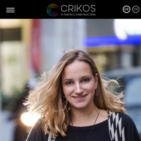
GR
EN
Τι είναι ο CRIKOS
Ο Crikos γεννήθηκε από την ανάγκη να φέρει περισσότερη
θετικότητα στις ζωές μας. Ο Crikos είναι ο σύνδεσμος ανάμεσα
στους ανθρώπους από όλο τον κόσμο με διαφορετικές
εμπειρίες και ιστορίες που όλοι μοιράζονται ένα πράγμα: την
θετική τους, εμπνευσμένη πλευρά.
Οι υπηρεσίες θετικής Σύνδεσης του Crikos είναι
εξατομικευμένες ανάλογα με τις ανάγκες σας, όπου μαζί θα
καθορίσουμε την καλύτερη λύση και θα συνεργαστούμε στενά
για την υλοποίησή της σε κάθε βήμα, από το σχεδιασμό έως την
υλοποίηση.
Σχετικά με τα προϊόντα των υποστηρικτών μας…
Φιλοξενούμε μόνο προϊόντα και υπηρεσίες, τα οποία πιστεύουμε
ότι μπορούν να γίνουν μέρος από αυτό το θετικό φαινόμενο
του ντόμινο! Προϊόντα που είναι φιλικά με το περιβάλλον μας
και προϊόντα που είναι σχεδιασμένα στο να μας βοηθούν να
ζήσουμε μια καλύτερη και πιο υγιεινή ζωή!