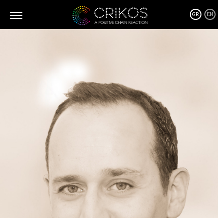
GR
EN
Τι είναι ο CRIKOS
Ο Crikos γεννήθηκε από την ανάγκη να φέρει περισσότερη
θετικότητα στις ζωές μας. Ο Crikos είναι ο σύνδεσμος ανάμεσα
στους ανθρώπους από όλο τον κόσμο με διαφορετικές
εμπειρίες και ιστορίες που όλοι μοιράζονται ένα πράγμα: την
θετική τους, εμπνευσμένη πλευρά.
Οι υπηρεσίες θετικής Σύνδεσης του Crikos είναι
εξατομικευμένες ανάλογα με τις ανάγκες σας, όπου μαζί θα
καθορίσουμε την καλύτερη λύση και θα συνεργαστούμε στενά
για την υλοποίησή της σε κάθε βήμα, από το σχεδιασμό έως την
υλοποίηση.
Σχετικά με τα προϊόντα των υποστηρικτών μας…
Φιλοξενούμε μόνο προϊόντα και υπηρεσίες, τα οποία πιστεύουμε
ότι μπορούν να γίνουν μέρος από αυτό το θετικό φαινόμενο
του ντόμινο! Προϊόντα που είναι φιλικά με το περιβάλλον μας
και προϊόντα που είναι σχεδιασμένα στο να μας βοηθούν να
ζήσουμε μια καλύτερη και πιο υγιεινή ζωή!